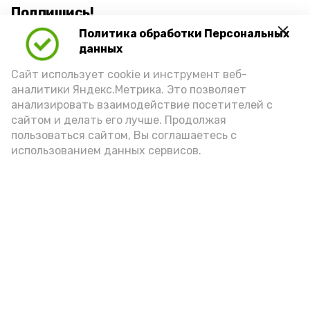
Подпишись!
Политика обработки Персональных
данных
Сайт использует cookie и инструмент веб-
аналитики Яндекс.Метрика. Это позволяет
анализировать взаимодействие посетителей с
А24 в MAX
А24 в Вконтакте
А2
сайтом и делать его лучше. Продолжая
пользоваться сайтом, Вы соглашаетесь с
использованием данных сервисов.
Астраханцам дали алгоритм
действий при ракетной
опасности