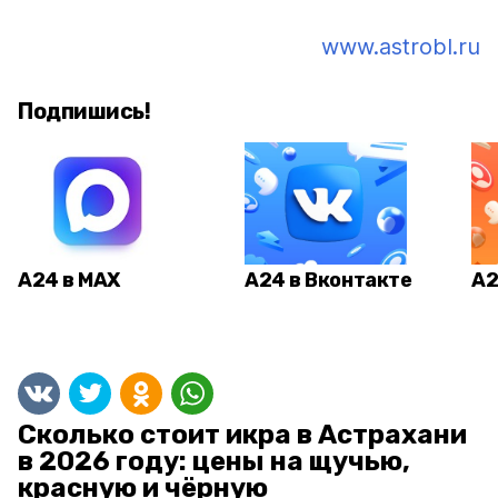
www.astrobl.ru
Подпишись!
А24 в MAX
А24 в Вконтакте
А2
Сколько стоит икра в Астрахани
в 2026 году: цены на щучью,
красную и чёрную