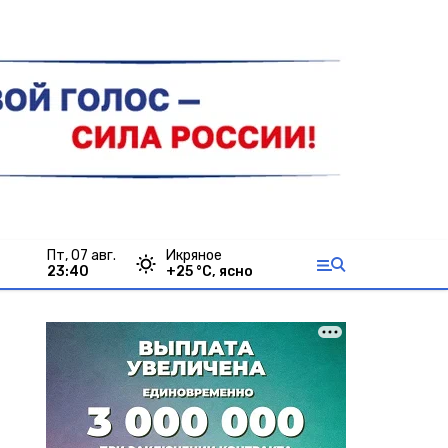
пт, 07 авг.
Икряное
23:40
+
25
°С,
ясно