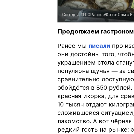
Сегодня, 11:00
Разное
Фото:
Ольга К
Продолжаем гастроном
Ранее мы
писали
про изо
они достойны того, чтоб
украшением стола стану
популярна щучья — за с
сравнительно доступную 
обойдётся в 850 рублей.
красная икорка, для срав
10 тысяч отдают килогр
сложившейся ситуацией, 
лакомство. А вот чёрная
редкий гость на рынке: