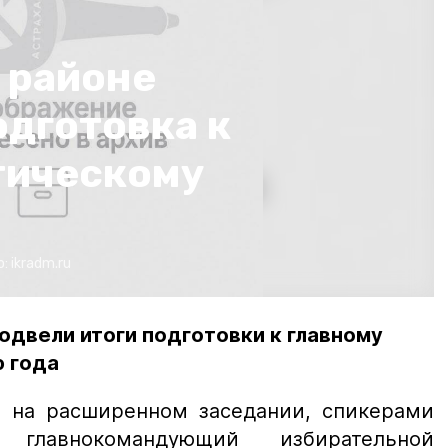
 районе
одготовка к
тическому
о:
ikradm.ru
одвели итоги подготовки к главному
 года
о на расширенном заседании, спикерами
 главнокомандующий избирательной