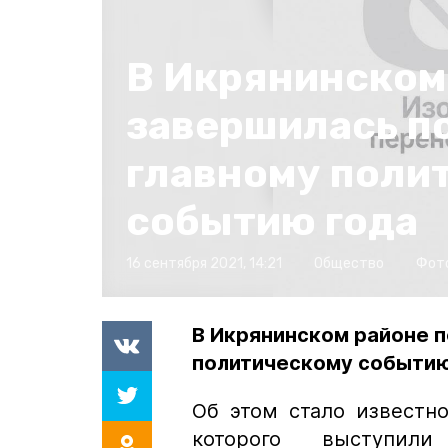
В Икрянинском
завершилась п
главному поли
событию года
16 сентября 2021, 14:21
Общество
Фот
В Икрянинском районе п
политическому событию
Об этом стало известн
которого выступили