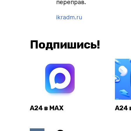
переправ.
ikradm.ru
Подпишись!
А24 в MAX
А24 