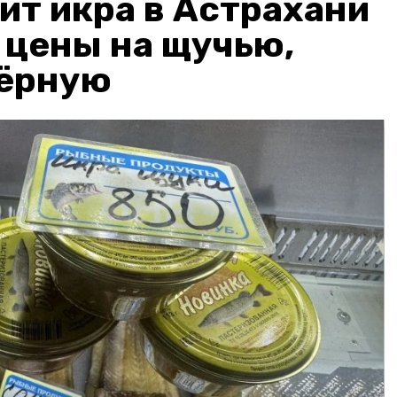
ит икра в Астрахани
: цены на щучью,
чёрную