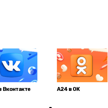
в Вконтакте
А24 в ОК