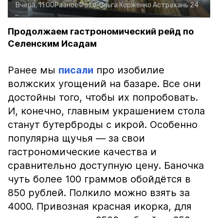
Вчера, 11:00
Разное
Фото:
Ольга Корженко
Астрахань 24
Продолжаем гастрономический рейд по
Селенским Исадам
Ранее мы
писали
про изобилие
волжских угощений на базаре. Все они
достойны того, чтобы их попробовать.
И, конечно, главным украшением стола
станут бутерброды с икрой. Особенно
популярна щучья — за свои
гастрономические качества и
сравнительно доступную цену. Баночка
чуть более 100 граммов обойдётся в
850 рублей. Полкило можно взять за
4000. Привозная красная икорка, для