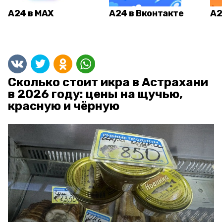
А24 в MAX
А24 в Вконтакте
А2
Сколько стоит икра в Астрахани
в 2026 году: цены на щучью,
красную и чёрную