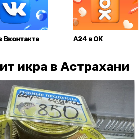
в Вконтакте
А24 в ОК
ит икра в Астрахани