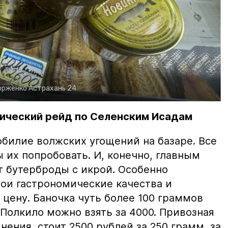
орженко
Астрахань 24
ический рейд по Селенским Исадам
билие волжских угощений на базаре. Все
ы их попробовать. И, конечно, главным
т бутерброды с икрой. Особенно
вои гастрономические качества и
цену. Баночка чуть более 100 граммов
 Полкило можно взять за 4000. Привозная
нения, стоит 2500 рублей за 250 грамм, за