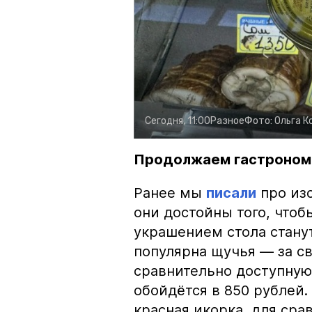
Сегодня, 11:00
Разное
Фото:
Ольга К
Продолжаем гастроном
Ранее мы
писали
про изо
они достойны того, чтоб
украшением стола стану
популярна щучья — за с
сравнительно доступную 
обойдётся в 850 рублей.
красная икорка, для срав