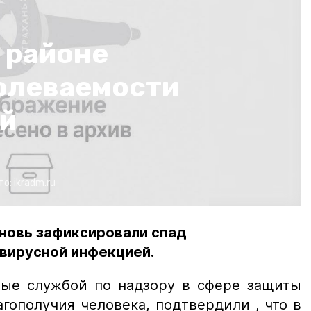
 районе
болеваемости
й
то:
ikradm.ru
вновь зафиксировали спад
вирусной инфекцией.
ные службой по надзору в сфере защиты
гополучия человека, подтвердили , что в