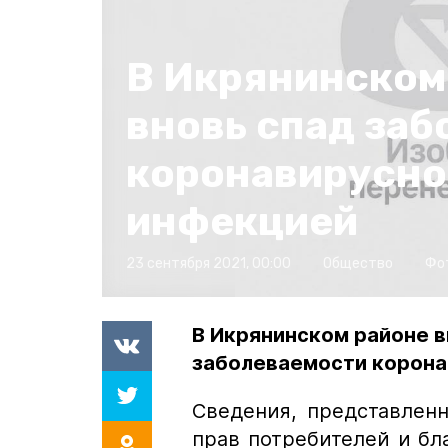
В Икрянинском
вновь спад за
коронавирусно
инфекцией
23 сентября 2021, 00:00
Общество
Фо
В Икрянинском районе 
заболеваемости корона
Сведения, представлен
прав потребителей и бла