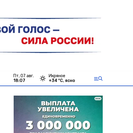
пт, 07 авг.
Икряное
18:07
+
34
°С,
ясно