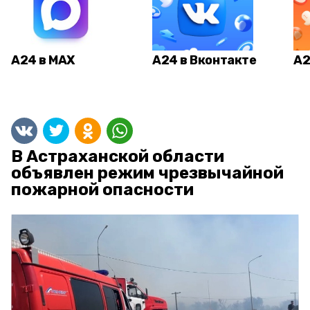
А24 в MAX
А24 в Вконтакте
А2
В Астраханской области
объявлен режим чрезвычайной
пожарной опасности