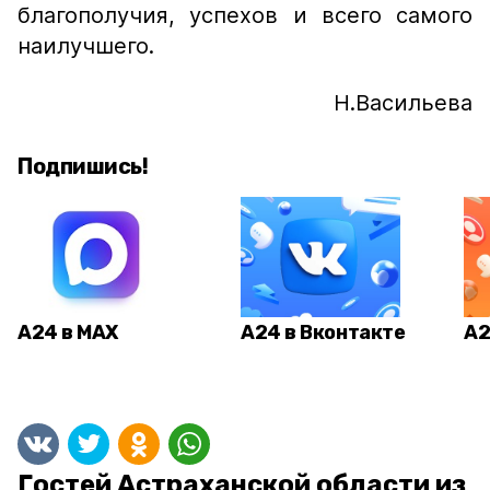
благополучия, успехов и всего самого
наилучшего.
Н.Васильева
Подпишись!
А24 в MAX
А24 в Вконтакте
А2
Гостей Астраханской области из