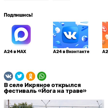
Подпишись!
А24 в MAX
А24 в Вконтакте
А2
В селе Икряное открылся
фестиваль «Йога на траве»