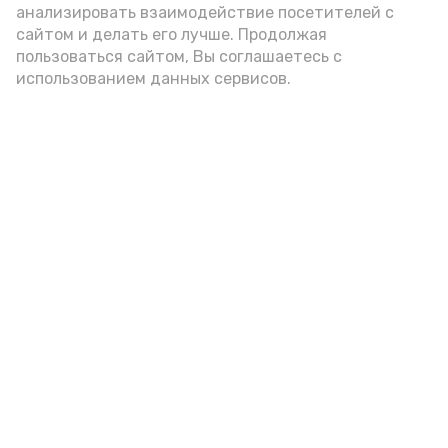
анализировать взаимодействие посетителей с
А24 в MAX
А24 в Вконтакте
А2
сайтом и делать его лучше. Продолжая
пользоваться сайтом, Вы соглашаетесь с
использованием данных сервисов.
В Икрянинском районе осуждён
капитан судна
Вчера, 17:22
Общество
Фото:
https://vk.ru/wall-217509318_485