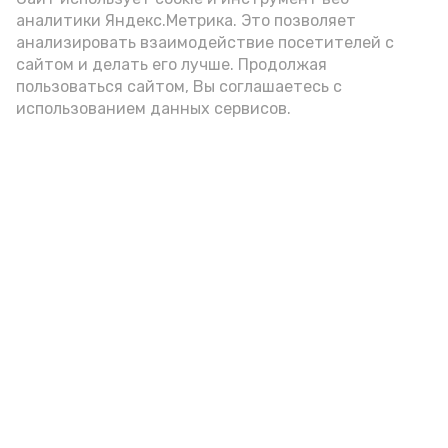
Video
аналитики Яндекс.Метрика. Это позволяет
анализировать взаимодействие посетителей с
сайтом и делать его лучше. Продолжая
Видео: управление пресс-службы и информации
пользоваться сайтом, Вы соглашаетесь с
администрации губернатора АО
использованием данных сервисов.
год единства народов
закон
Подпишись!
А24 в MAX
А24 в Вконтакте
А2