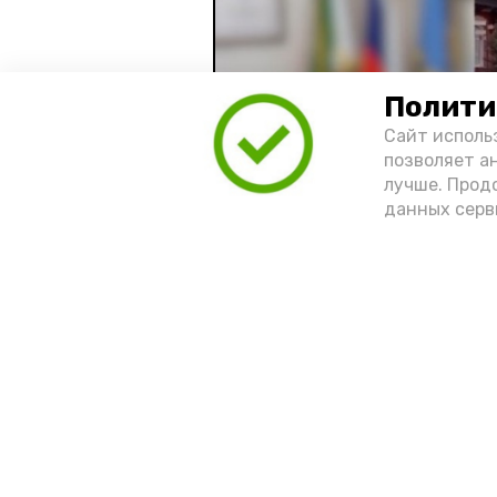
Полити
Сайт исполь
позволяет а
лучше. Прод
данных серв
Видео: управление пресс-службы 
год единства народов
зако
Подпишись!