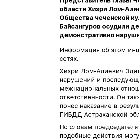
Представитель главы Ч
области Хизри Лом-Али
Общества чеченской ку
Байсангуров осудили де
демонстративно наруши
Информация об этом инц
сетях.
Хизри Лом-Алиевич Эдил
нарушений и последующе
межнациональных отноше
ответственности. Он та
понёс наказание в резу
ГИБДД Астраханской обл
По словам председателя
подобные действия могу