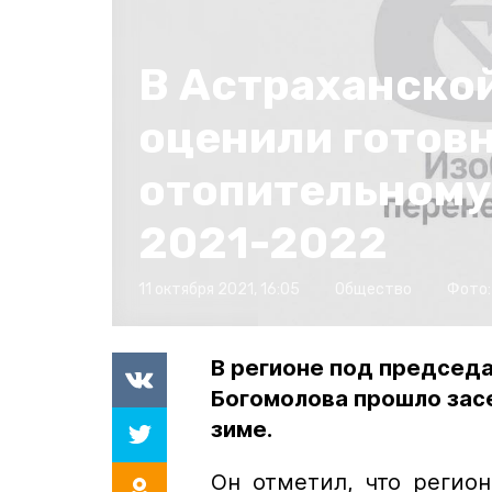
В Астраханско
оценили готовн
отопительному
2021-2022
11 октября 2021, 16:05
Общество
Фото:
В регионе под председ
Богомолова прошло зас
зиме.
Он отметил, что регион