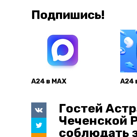
Подпишись!
А24 в MAX
А24 
Гостей Астр
Чеченской 
соблюдать з