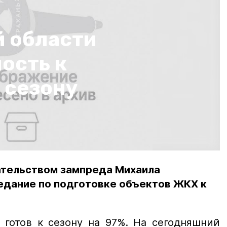
й области
ость к
 сезону
ательством зампреда Михаила
едание по подготовке объектов ЖКХ к
 готов к сезону на 97%. На сегодняшний