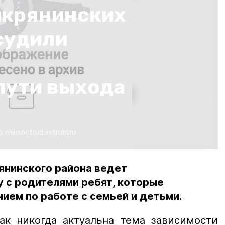
икрянинских
судили
пути выхода
о:
minsoctrud.astrobl.ru
янинского района ведет
у с родителями ребят, которые
ием по работе с семьей и детьми.
к никогда актуальна тема зависимости