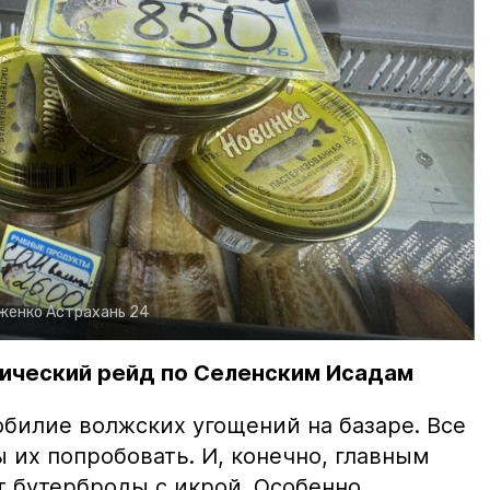
рженко
Астрахань 24
ический рейд по Селенским Исадам
билие волжских угощений на базаре. Все
ы их попробовать. И, конечно, главным
т бутерброды с икрой. Особенно