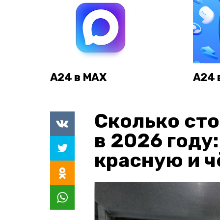
А24 в MAX
А24 
Сколько сто
в 2026 году
красную и 