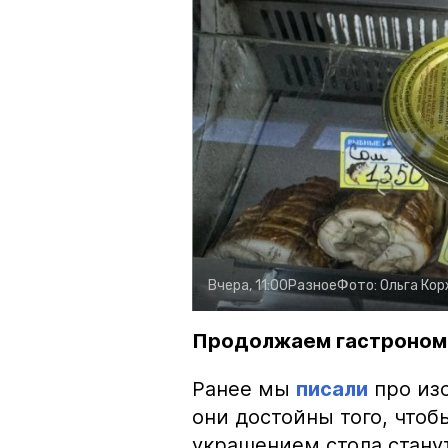
Вчера, 11:00
Разное
Фото:
Ольга Ко
Продолжаем гастроном
Ранее мы
писали
про изо
они достойны того, чтоб
украшением стола стану