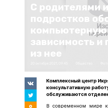
С родителями 
подростков об
компьютерную
зависимость и 
из нее
20 октября 2021, 09:45
Общество
Фот
Комплексный центр Икр
консультативную работ
обслуживаются отделен
В современном мире ка