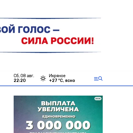
сб, 08 авг.
Икряное
22:20
+
27
°С,
ясно