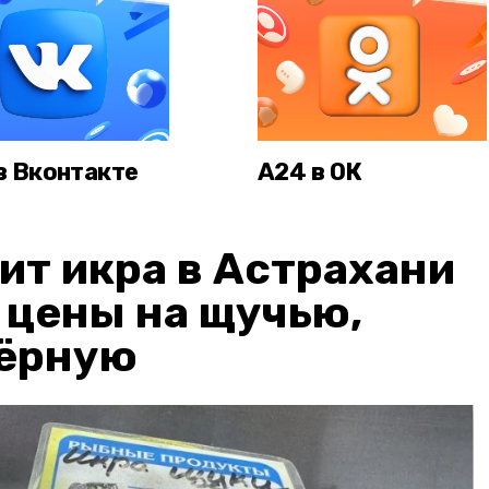
в Вконтакте
А24 в ОК
ит икра в Астрахани
: цены на щучью,
чёрную