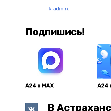
ikradm.ru
Подпишись!
А24 в MAX
А24 
В Астраханс