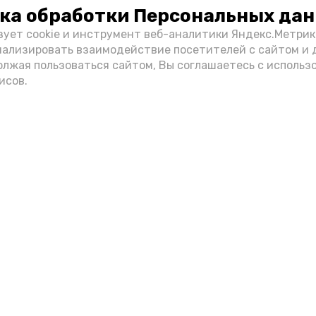
ка обработки Персональных да
зует cookie и инструмент веб-аналитики Яндекс.Метрик
нализировать взаимодействие посетителей с сайтом и 
олжая пользоваться сайтом, Вы соглашаетесь с использ
исов.
Фото: max.ru/mchs_astrakhan
Play