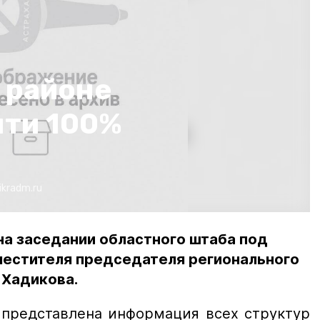
 районе
чти 100%
ikradm.ru
на заседании областного штаба под
естителя председателя регионального
 Хадикова.
 представлена информация всех структур