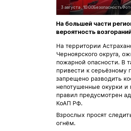
3 августа , 10:00
Безопасность
Фот
На большей части регио
вероятность возгораний
На территории Астрахан
Черноярского округа, о
пожарной опасности. В 
привести к серьёзному 
запрещено разводить кос
непотушенные окурки и 
правил предусмотрен ад
КоАП РФ.
Взрослых просят следить
огнём.