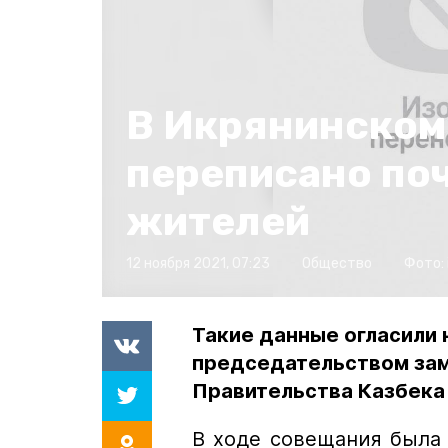
В Икрянинском
переписано по
жителей
12 ноября 2021, 07:23
Общество
Фото:
Такие данные огласили 
председательством зам
Правительства Казбека
В ходе совещания была