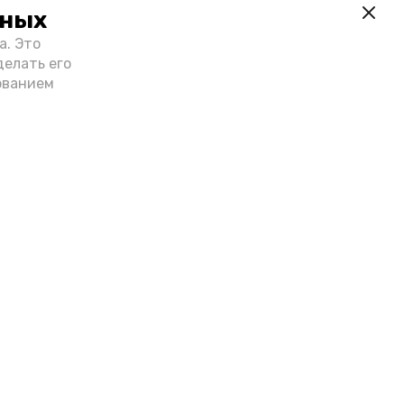
нных
а. Это
делать его
ованием
Лента новостей