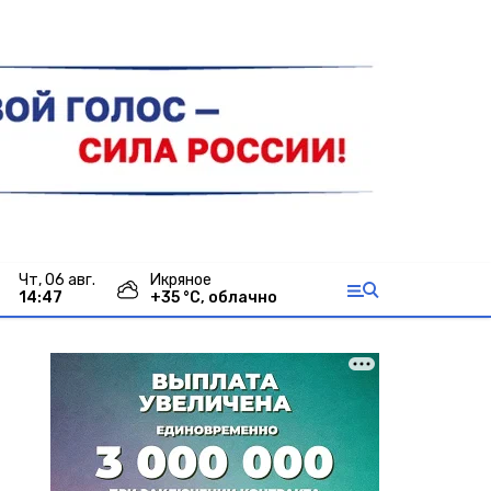
чт, 06 авг.
Икряное
14:48
+
35
°С,
облачно