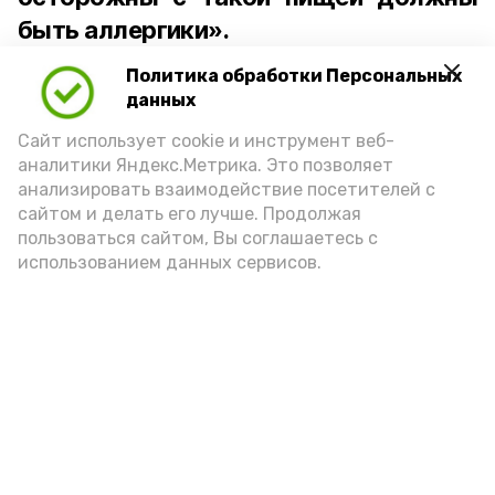
быть аллергики».
Политика обработки Персональных
Для взрослого человека безопасной
данных
порцией икры считается 30-50 граммов
(2-3 ложки). При этом следует обратить
Сайт использует cookie и инструмент веб-
аналитики Яндекс.Метрика. Это позволяет
внимание на хлеб, с которым она
анализировать взаимодействие посетителей с
подаётся: лучше выбирать
сайтом и делать его лучше. Продолжая
цельнозерновой, с мукой грубого
пользоваться сайтом, Вы соглашаетесь с
использованием данных сервисов.
помола. Есть икру следует в первой
половине дня. Кстати, полезнее для
здоровья сопроводить такой бутерброд
сочными овощами, свежей зеленью и
отварным яйцом.