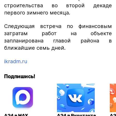
строительства во второй декаде
первого зимнего месяца.
Следующая встреча по финансовым
затратам работ на объекте
запланирована главой района в
ближайшие семь дней.
ikradm.ru
Подпишись!
А24 в MAX
А24 в Вконтакте
А2