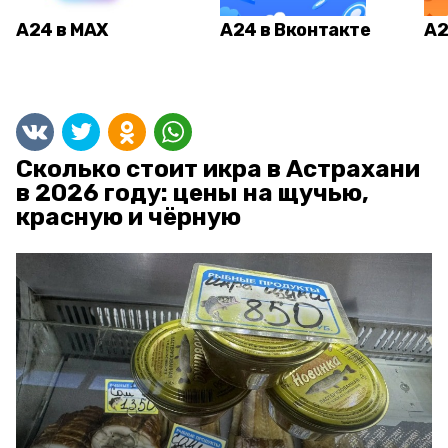
А24 в MAX
А24 в Вконтакте
А2
Сколько стоит икра в Астрахани
в 2026 году: цены на щучью,
красную и чёрную