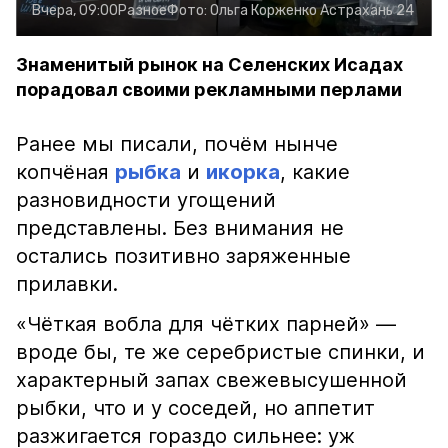
Вчера, 09:00
Разное
Фото:
Ольга Корженко
Астрахань 24
Знаменитый рынок на Селенских Исадах
порадовал своими рекламными перлами
Ранее мы писали, почём нынче
копчёная
рыбка
и
икорка
, какие
разновидности угощений
представлены. Без внимания не
остались позитивно заряженные
прилавки.
«Чёткая вобла для чётких парней» —
вроде бы, те же серебристые спинки, и
характерный запах свежевысушенной
рыбки, что и у соседей, но аппетит
разжигается гораздо сильнее: уж