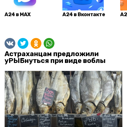
А24 в MAX
А24 в Вконтакте
А2
Астраханцам предложили
уРЫБнуться при виде воблы