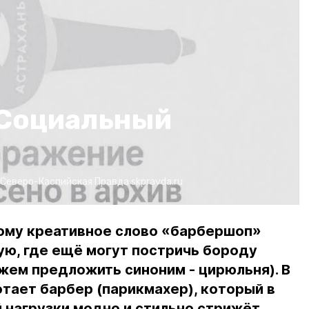
 Социальный
Северо-Каспийская Правда
skpravda.ru
ому креативное слово «барбершоп»
ую, где ещё могут постричь бороду
жем предложить синоним - цирюльня). В
тает барбер (парикмахер), который в
 нагрузки модно и стильно стрижёт