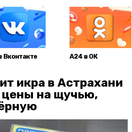
в Вконтакте
А24 в ОК
ит икра в Астрахани
: цены на щучью,
чёрную