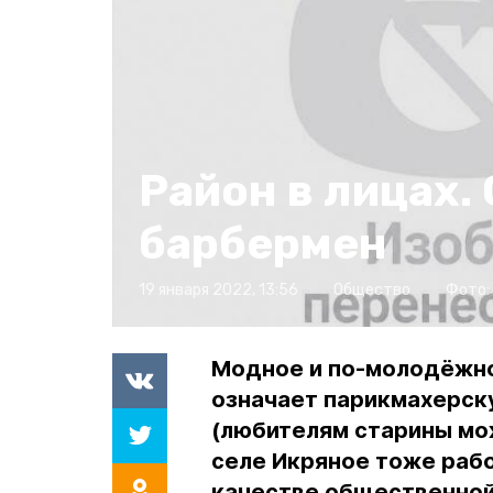
Район в лицах.
барбермен
19 января 2022, 13:56
Общество
Фото:
Модное и по-молодёжн
означает парикмахерск
(любителям старины мо
селе Икряное тоже рабо
качестве общественной