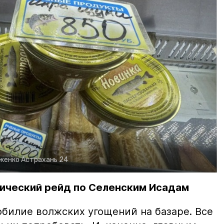
рженко
Астрахань 24
ический рейд по Селенским Исадам
билие волжских угощений на базаре. Все