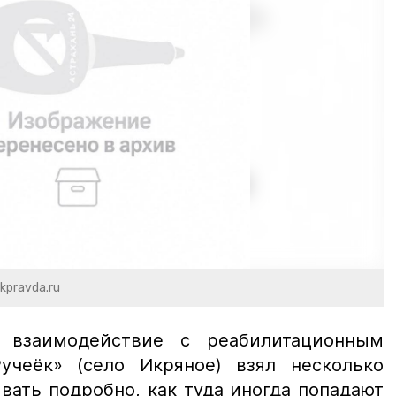
kpravda.ru
 взаимодействие с реабилитационным
учеёк» (село Икряное) взял несколько
вать подробно, как туда иногда попадают