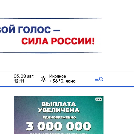
сб, 08 авг.
Икряное
12:11
+
36
°С,
ясно