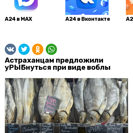
А24 в MAX
А24 в Вконтакте
А2
Астраханцам предложили
уРЫБнуться при виде воблы