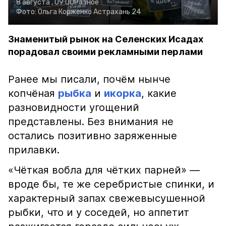
8 августа , 09:00
Разное
Фото:
Ольга Корженко
Астрахань 24
Знаменитый рынок на Селенских Исадах
порадовал своими рекламными перлами
Ранее мы писали, почём нынче
копчёная
рыбка
и
икорка
, какие
разновидности угощений
представлены. Без внимания не
остались позитивно заряженные
прилавки.
«Чёткая вобла для чётких парней» —
вроде бы, те же серебристые спинки, и
характерный запах свежевысушенной
рыбки, что и у соседей, но аппетит