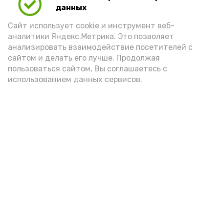
данных
Сайт использует cookie и инструмент веб-
аналитики Яндекс.Метрика. Это позволяет
анализировать взаимодействие посетителей с
А24 в MAX
А24 в Вконтакте
А2
сайтом и делать его лучше. Продолжая
пользоваться сайтом, Вы соглашаетесь с
использованием данных сервисов.
В Икрянинском районе осуждён
капитан судна