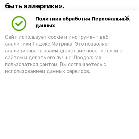
быть аллергики».
Политика обработки Персональных
Для взрослого человека безопасной
данных
порцией икры считается 30-50 граммов
(2-3 ложки). При этом следует обратить
Сайт использует cookie и инструмент веб-
аналитики Яндекс.Метрика. Это позволяет
внимание на хлеб, с которым она
анализировать взаимодействие посетителей с
подаётся: лучше выбирать
сайтом и делать его лучше. Продолжая
цельнозерновой, с мукой грубого
пользоваться сайтом, Вы соглашаетесь с
использованием данных сервисов.
помола. Есть икру следует в первой
половине дня. Кстати, полезнее для
здоровья сопроводить такой бутерброд
сочными овощами, свежей зеленью и
отварным яйцом.