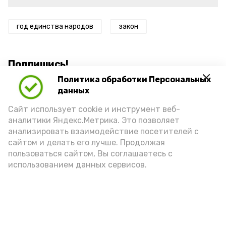
год единства народов
закон
Подпишись!
Политика обработки Персональных
данных
Сайт использует cookie и инструмент веб-
аналитики Яндекс.Метрика. Это позволяет
анализировать взаимодействие посетителей с
А24 в MAX
А24 в Вконтакте
А2
сайтом и делать его лучше. Продолжая
пользоваться сайтом, Вы соглашаетесь с
использованием данных сервисов.
В Икрянинском районе осуждён
капитан судна