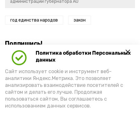
администрации губернатора АО
год единства народов
закон
Подпишись!
Политика обработки Персональных
данных
Сайт использует cookie и инструмент веб-
аналитики Яндекс.Метрика. Это позволяет
анализировать взаимодействие посетителей с
А24 в MAX
А24 в Вконтакте
А2
сайтом и делать его лучше. Продолжая
пользоваться сайтом, Вы соглашаетесь с
использованием данных сервисов.
В селе Икряное открылся