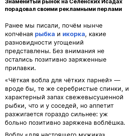
Знаменитый рынок на Селенских Исадах
порадовал своими рекламными перлами
Ранее мы писали, почём нынче
копчёная
рыбка
и
икорка
, какие
разновидности угощений
представлены. Без внимания не
остались позитивно заряженные
прилавки.
«Чёткая вобла для чётких парней» —
вроде бы, те же серебристые спинки, и
характерный запах свежевысушенной
рыбки, что и у соседей, но аппетит
разжигается гораздо сильнее: уж
больно позитивно заряжена воблёшка.
Воблу «для настоящего мужика»,