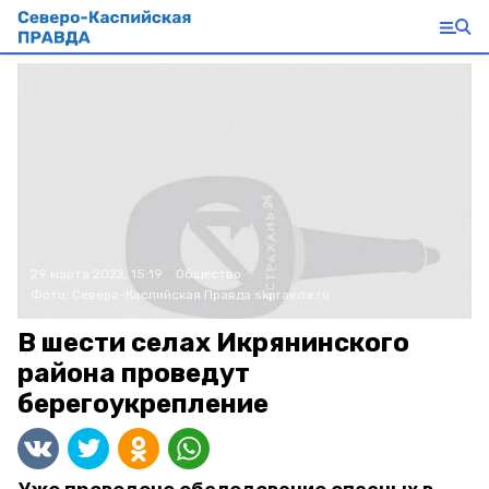
29 марта 2022, 15:19
Общество
Фото:
Северо-Каспийская Правда
skpravda.ru
В шести селах Икрянинского
района проведут
берегоукрепление