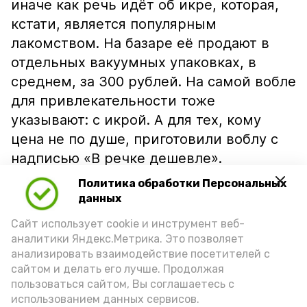
иначе как речь идёт об икре, которая,
кстати, является популярным
лакомством. На базаре её продают в
отдельных вакуумных упаковках, в
среднем, за 300 рублей. На самой вобле
для привлекательности тоже
указывают: с икрой. А для тех, кому
цена не по душе, приготовили воблу с
надписью «В речке дешевле».
Политика обработки Персональных
данных
Сайт использует cookie и инструмент веб-
аналитики Яндекс.Метрика. Это позволяет
анализировать взаимодействие посетителей с
сайтом и делать его лучше. Продолжая
пользоваться сайтом, Вы соглашаетесь с
использованием данных сервисов.