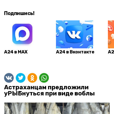
Подпишись!
А24 в MAX
А24 в Вконтакте
А2
Астраханцам предложили
уРЫБнуться при виде воблы