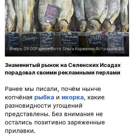
Вчера, 09:00
Разное
Фото:
Ольга Корженко
Астрахань 24
Знаменитый рынок на Селенских Исадах
порадовал своими рекламными перлами
Ранее мы писали, почём нынче
копчёная
рыбка
и
икорка
, какие
разновидности угощений
представлены. Без внимания не
остались позитивно заряженные
прилавки.