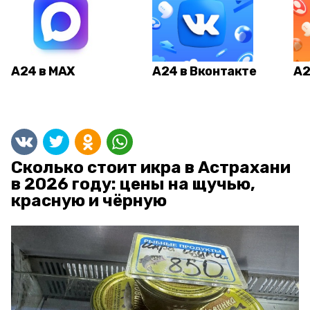
А24 в MAX
А24 в Вконтакте
А2
Сколько стоит икра в Астрахани
в 2026 году: цены на щучью,
красную и чёрную