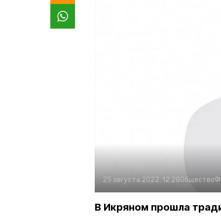
25 августа 2022, 12:28
Общество
Ф
В Икряном прошла трад