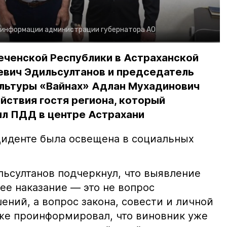
 информации администрации губернатора АО
еченской Республики в Астраханской
евич Эдильсултанов и председатель
льтуры «Вайнах» Адлан Мухадинович
йствия гостя региона, который
л ПДД в центре Астрахани
иденте была освещена в социальных
ьсултанов подчеркнул, что выявление
е наказание — это не вопрос
ний, а вопрос закона, совести и личной
кже проинформировал, что виновник уже