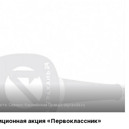
ото:
Северо-Каспийская Правда
skpravda.ru
иционная акция «Первоклассник»