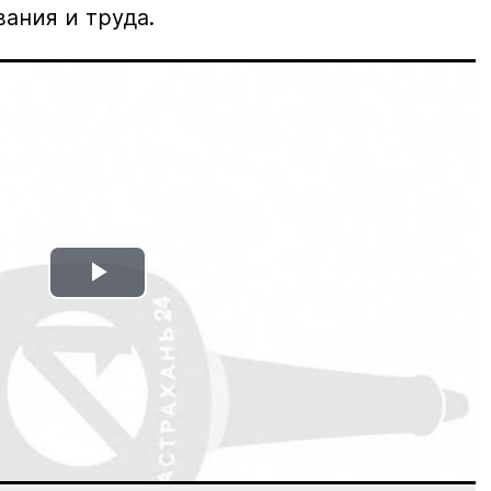
вания и труда.
Play
Video