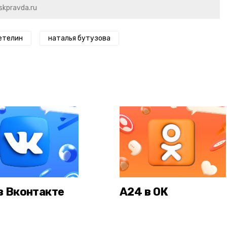
skpravda.ru
етелин
наталья бутузова
в Вконтакте
А24 в ОК