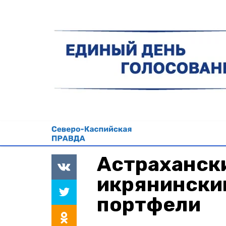
Астраханск
икрянински
портфели