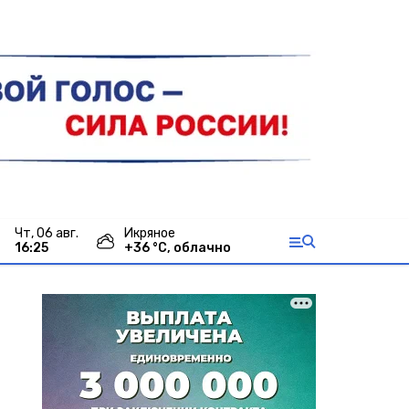
чт, 06 авг.
Икряное
16:26
+
36
°С,
облачно