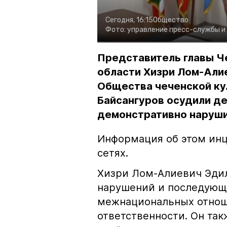
Сегодня, 16:15
Общество
Фото:
управление пресс-службы и
Представитель главы Ч
области Хизри Лом-Али
Общества чеченской ку
Байсангуров осудили де
демонстративно наруши
Информация об этом инц
сетях.
Хизри Лом-Алиевич Эдил
нарушений и последующе
межнациональных отноше
ответственности. Он та