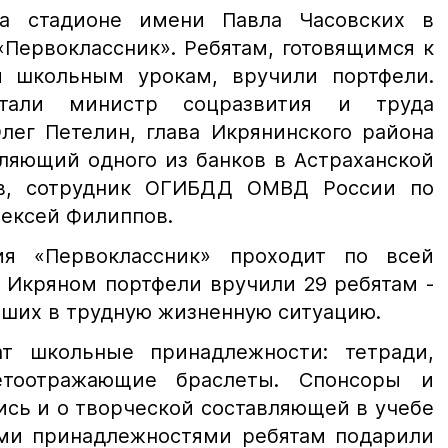
 на стадионе имени Павла Часовских в
Первоклассник». Ребятам, готовящимся к
 школьным урокам, вручили портфели.
стали министр соцразвития и труда
лег Петелин, глава Икрянинского района
вляющий одного из банков в Астраханской
в, сотрудник ОГИБДД ОМВД России по
ексей Филиппов.
ция «Первоклассник» проходит по всей
В Икряном портфели вручили 29 ребятам -
авших в трудную жизненную ситуацию.
т школьные принадлежности: тетради,
етоотражающие браслеты. Спонсоры и
ись и о творческой составляющей в учебе
ими принадлежностями ребятам подарили