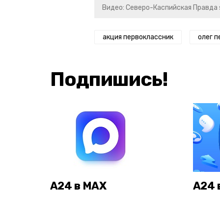
Видео: Северо-Каспийская Правда 
акция первоклассник
олег п
Подпишись!
А24 в MAX
А24 