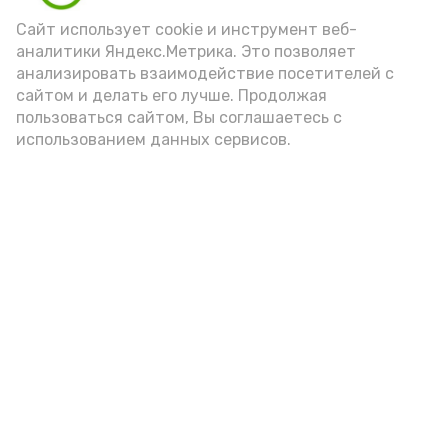
Сайт использует cookie и инструмент веб-
аналитики Яндекс.Метрика. Это позволяет
анализировать взаимодействие посетителей с
сайтом и делать его лучше. Продолжая
пользоваться сайтом, Вы соглашаетесь с
использованием данных сервисов.
Фото: Ольга Корженко Астрахань 24
Как объяснили продавцы, воблу берут
охотно: уж больно хороша на вкус. К
тому же её удобно транспортировать,
она долго не портится. А это