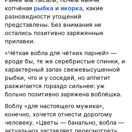
Ранее мы писали, почём нынче
копчёная
рыбка
и
икорка
, какие
разновидности угощений
представлены. Без внимания не
остались позитивно заряженные
прилавки.
«Чёткая вобла для чётких парней» —
вроде бы, те же серебристые спинки, и
характерный запах свежевысушенной
рыбки, что и у соседей, но аппетит
разжигается гораздо сильнее: уж
больно позитивно заряжена воблёшка.
Воблу «для настоящего мужика»,
конечно, хочется отнести дорогому
человеку. «Цветы — банально, вобла —
актуально» заставляет пересмотреть