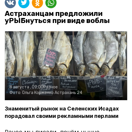
Астраханцам предложили
уРЫБнуться при виде воблы
8 августа , 09:00
Разное
Фото:
Ольга Корженко
Астрахань 24
Знаменитый рынок на Селенских Исадах
порадовал своими рекламными перлами