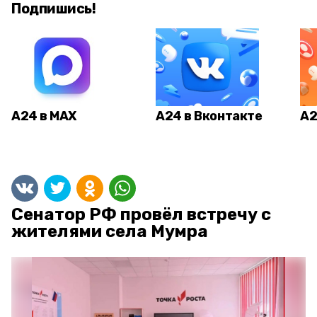
Подпишись!
А24 в MAX
А24 в Вконтакте
А2
Сенатор РФ провёл встречу с
жителями села Мумра