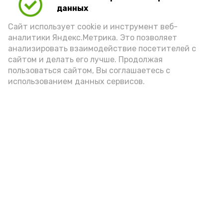
данных
Сайт использует cookie и инструмент веб-
аналитики Яндекс.Метрика. Это позволяет
анализировать взаимодействие посетителей с
А24 в MAX
А24 в Вконтакте
А2
сайтом и делать его лучше. Продолжая
пользоваться сайтом, Вы соглашаетесь с
использованием данных сервисов.
В рабочем посёлке Ильинка
произошёл пожар