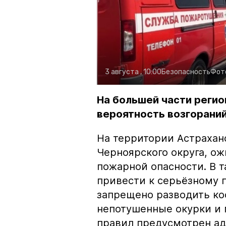
3 августа , 10:00
Безопасность
Фот
На большей части регио
вероятность возгораний
На территории Астрахан
Черноярского округа, о
пожарной опасности. В 
привести к серьёзному 
запрещено разводить кос
непотушенные окурки и 
правил предусмотрен ад