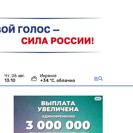
чт, 06 авг.
Икряное
13:10
+
34
°С,
облачно