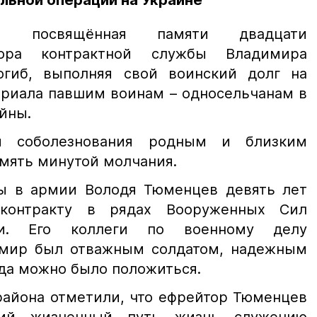
льной операции на Украине
я, посвящённая памяти двадцати
тора контрактной службы Владимира
огиб, выполняя свой воинский долг на
ориала павшим воинам – односельчанам в
йны.
и соболезнования родным и близким
амять минутой молчания.
ы в армии Володя Тюменцев девять лет
контракту в рядах Вооруженных Сил
ии. Его коллеги по военному делу
имир был отважным солдатом, надежным
гда можно было положиться.
района отметили, что ефрейтор Тюменцев