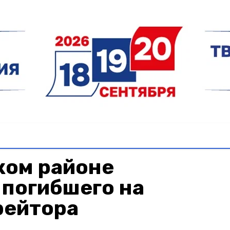
ком районе
 погибшего на
рейтора