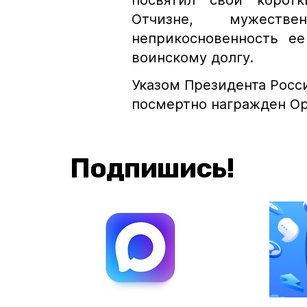
посвятил свой корот
Отчизне, мужеств
неприкосновенность ее
воинскому долгу.
Указом Президента Рос
посмертно награжден О
Подпишись!