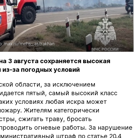
о:
max.ru/mchs_astrakhan
на 3 августа сохраняется высокая
 из-за погодных условий
ской области, за исключением
жидается пятый, самый высокий класс
таких условиях любая искра может
пожару. Жителям категорически
тры, сжигать траву, бросать
проводить огневые работы. За нарушение
министративный штраф по статье 20.4