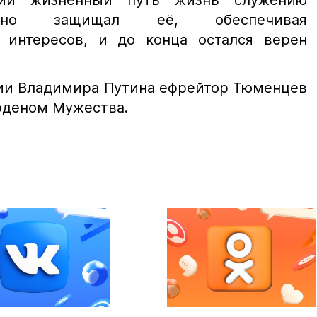
кий жизненный путь жизнь служению
енно защищал её, обеспечивая
 интересов, и до конца остался верен
сии Владимира Путина ефрейтор Тюменцев
рденом Мужества.