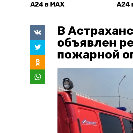
А24 в MAX
А24 
В Астраханс
объявлен р
пожарной о