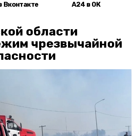
в Вконтакте
А24 в ОК
кой области
ежим чрезвычайной
пасности