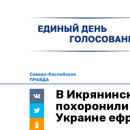
В Икрянинс
похоронили
Украине еф