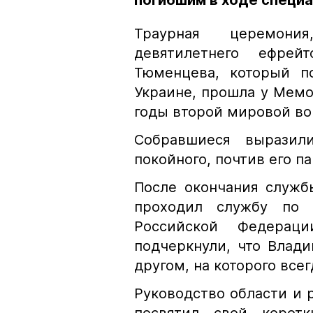
погибшим в ходе специа
Траурная церемони
девятилетнего ефрей
Тюменцева, который п
Украине, прошла у Мем
годы второй мировой во
Собравшиеся выразил
покойного, почтив его п
После окончания служб
проходил службу по 
Российской Федерац
подчеркнули, что Влад
другом, на которого все
Руководство области и 