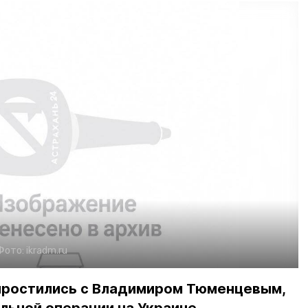
Фото:
ikradm.ru
 простились с Владимиром Тюменцевым,