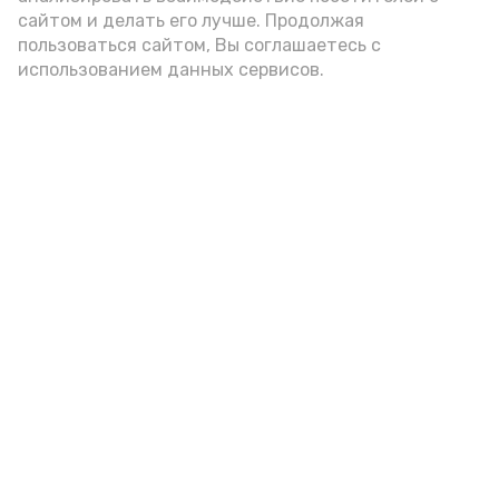
сайтом и делать его лучше. Продолжая
Видео: управление пресс-службы и информации
пользоваться сайтом, Вы соглашаетесь с
администрации губернатора АО
использованием данных сервисов.
год единства народов
закон
Подпишись!
А24 в MAX
А24 в Вконтакте
А2