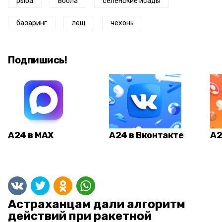
рыба
вобла
селенские исады
базаринг
лещ
чехонь
Подпишись!
А24 в MAX
А24 в Вконтакте
А2
Астраханцам дали алгоритм
действий при ракетной