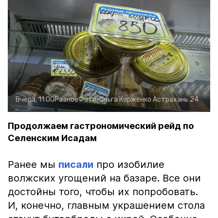
Вчера, 11:00
Разное
Фото:
Ольга Корженко
Астрахань 24
Продолжаем гастрономический рейд по
Селенским Исадам
Ранее мы
писали
про изобилие
волжских угощений на базаре. Все они
достойны того, чтобы их попробовать.
И, конечно, главным украшением стола