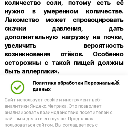
количество соли, потому есть её
нужно в умеренном количестве.
Лакомство может спровоцировать
скачки давления, дать
дополнительную нагрузку на почки,
увеличить вероятность
возникновения отёков. Особенно
осторожны с такой пищей должны
быть аллергики».
Политика обработки Персональных
Для взрослого человека безопасной
данных
порцией икры считается 30-50 граммов
(2-3 ложки). При этом следует обратить
Сайт использует cookie и инструмент веб-
аналитики Яндекс.Метрика. Это позволяет
внимание на хлеб, с которым она
анализировать взаимодействие посетителей с
подаётся: лучше выбирать
сайтом и делать его лучше. Продолжая
цельнозерновой, с мукой грубого
пользоваться сайтом, Вы соглашаетесь с