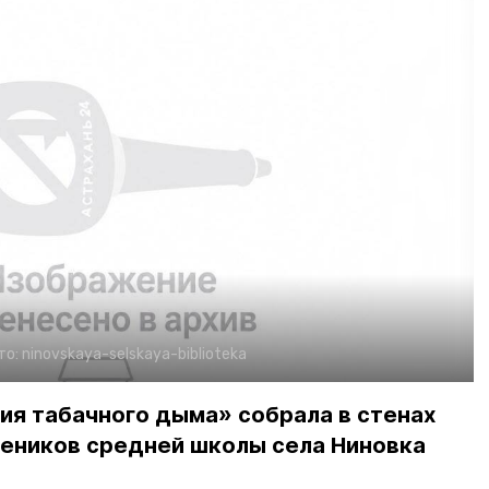
то:
ninovskaya-selskaya-biblioteka
ия табачного дыма» собрала в стенах
чеников средней школы села Ниновка