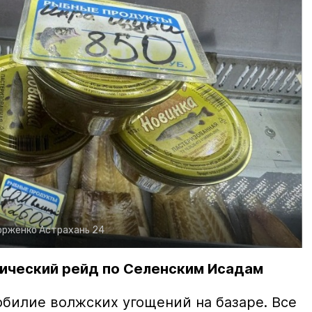
орженко
Астрахань 24
ический рейд по Селенским Исадам
билие волжских угощений на базаре. Все