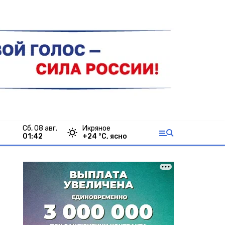
сб, 08 авг.
Икряное
01:42
+
24
°С,
ясно