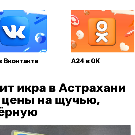
в Вконтакте
А24 в ОК
ит икра в Астрахани
: цены на щучью,
чёрную