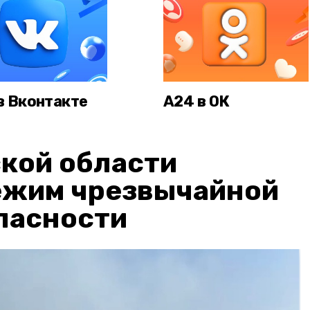
в Вконтакте
А24 в ОК
кой области
ежим чрезвычайной
пасности