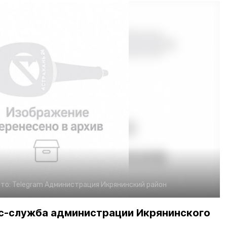
то:
Telegram Администрация Икрянинский район
с-служба администрации Икрянинского