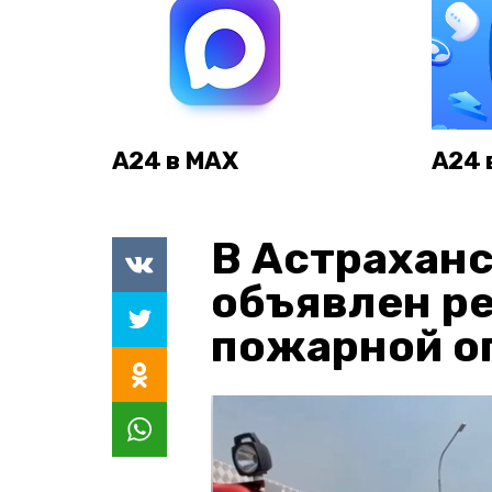
А24 в MAX
А24 
В Астраханс
объявлен р
пожарной о