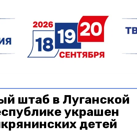
ый штаб в Луганской
еспублике украшен
икрянинских детей