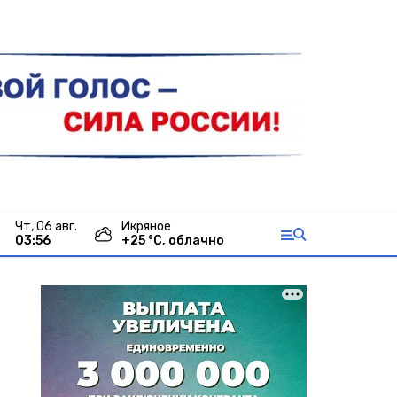
чт, 06 авг.
Икряное
03:56
+
25
°С,
облачно