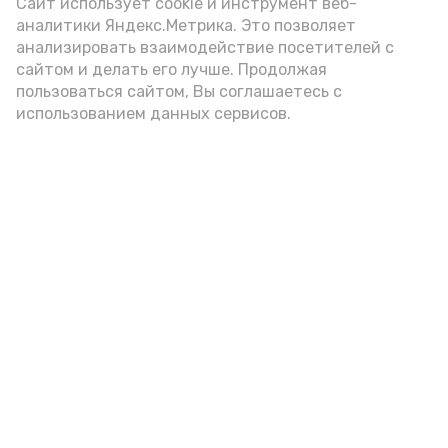
Video
Сайт использует cookie и инструмент веб-
аналитики Яндекс.Метрика. Это позволяет
анализировать взаимодействие посетителей с
сайтом и делать его лучше. Продолжая
Видео: Астрахань 24
пользоваться сайтом, Вы соглашаетесь с
использованием данных сервисов.
пожарная безопасность
пожарная опасность
Подпишись!
А24 в MAX
А24 в Вконтакте
А2