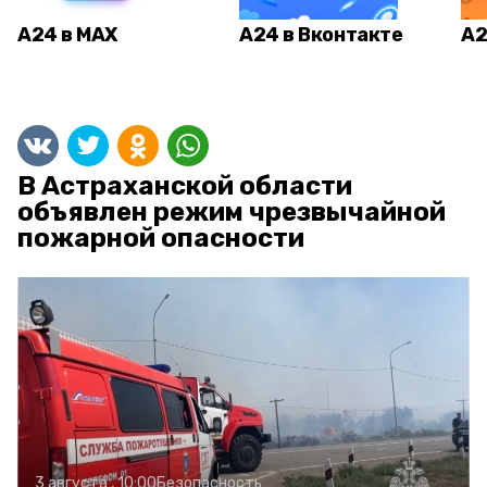
А24 в MAX
А24 в Вконтакте
А2
В Астраханской области
объявлен режим чрезвычайной
пожарной опасности
3 августа , 10:00
Безопасность