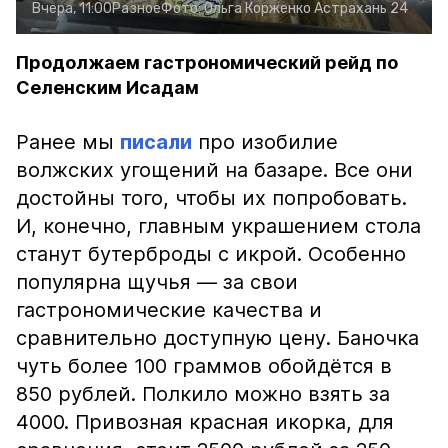
Вчера, 11:00
Разное
Фото:
Ольга Корженко
Астрахань 24
Продолжаем гастрономический рейд по
Селенским Исадам
Ранее мы
писали
про изобилие
волжских угощений на базаре. Все они
достойны того, чтобы их попробовать.
И, конечно, главным украшением стола
станут бутерброды с икрой. Особенно
популярна щучья — за свои
гастрономические качества и
сравнительно доступную цену. Баночка
чуть более 100 граммов обойдётся в
850 рублей. Полкило можно взять за
4000. Привозная красная икорка, для