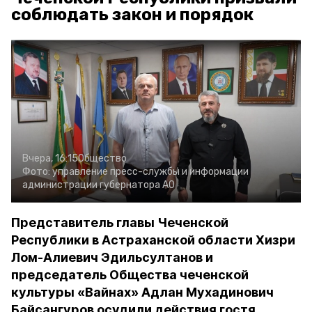
соблюдать закон и порядок
Вчера, 16:15
Общество
Фото:
управление пресс-службы и информации
администрации губернатора АО
Представитель главы Чеченской
Республики в Астраханской области Хизри
Лом-Алиевич Эдильсултанов и
председатель Общества чеченской
культуры «Вайнах» Адлан Мухадинович
Байсангуров осудили действия гостя