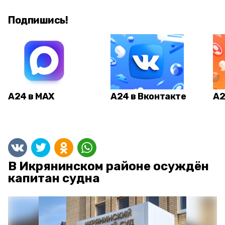
Подпишись!
А24 в MAX
А24 в Вконтакте
А2
В Икрянинском районе осуждён
капитан судна