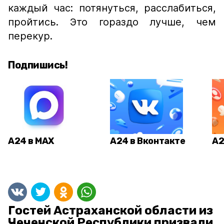
каждый час: потянуться, расслабиться,
пройтись. Это гораздо лучше, чем
перекур.
Подпишись!
А24 в MAX
А24 в Вконтакте
А2
Гостей Астраханской области из
Чеченской Республики призвали