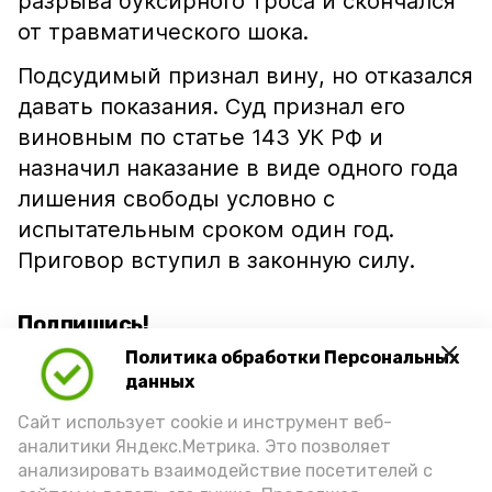
разрыва буксирного троса и скончался
от травматического шока.
Подсудимый признал вину, но отказался
давать показания. Суд признал его
виновным по статье 143 УК РФ и
назначил наказание в виде одного года
лишения свободы условно с
испытательным сроком один год.
Приговор вступил в законную силу.
Подпишись!
Политика обработки Персональных
данных
Сайт использует cookie и инструмент веб-
аналитики Яндекс.Метрика. Это позволяет
анализировать взаимодействие посетителей с
А24 в MAX
А24 в Вконтакте
А2