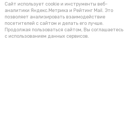
Сайт использует cookie и инструменты веб-
аналитики Яндекс.Метрика и Рейтинг Mail. Это
позволяет анализировать взаимодействие
посетителей с сайтом и делать его лучше.
Продолжая пользоваться сайтом, Вы соглашаетесь
с использованием данных сервисов.
Фото: Ольга Корженко Астрахань 24
Как объяснили продавцы, воблу берут
охотно: уж больно хороша на вкус. К
тому же её удобно транспортировать,
она долго не портится. А это
немаловажно: рыбка, особенно с такими