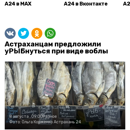
А24 в MAX
А24 в Вконтакте
А2
Астраханцам предложили
уРЫБнуться при виде воблы
8 августа , 09:00
Разное
Фото:
Ольга Корженко
Астрахань 24