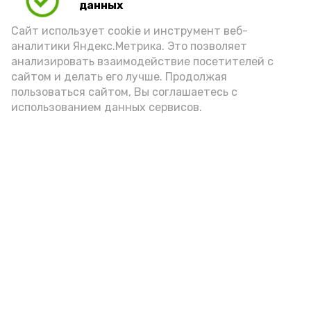
данных
порцией икры считается 30-50 граммов
(2-3 ложки). При этом следует обратить
Сайт использует cookie и инструмент веб-
аналитики Яндекс.Метрика. Это позволяет
внимание на хлеб, с которым она
анализировать взаимодействие посетителей с
подаётся: лучше выбирать
сайтом и делать его лучше. Продолжая
цельнозерновой, с мукой грубого
пользоваться сайтом, Вы соглашаетесь с
использованием данных сервисов.
помола. Есть икру следует в первой
половине дня. Кстати, полезнее для
здоровья сопроводить такой бутерброд
сочными овощами, свежей зеленью и
отварным яйцом.