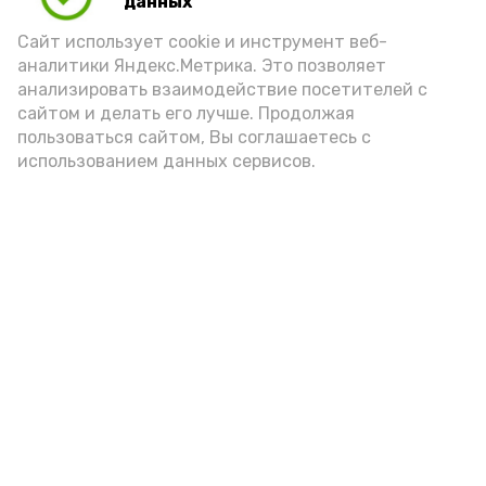
данных
Сайт использует cookie и инструмент веб-
аналитики Яндекс.Метрика. Это позволяет
анализировать взаимодействие посетителей с
сайтом и делать его лучше. Продолжая
Фото: https://vk.ru/wall-154882004_1277
пользоваться сайтом, Вы соглашаетесь с
использованием данных сервисов.
Подпишись!
А24 в MAX
А24 в Вконтакте
А2