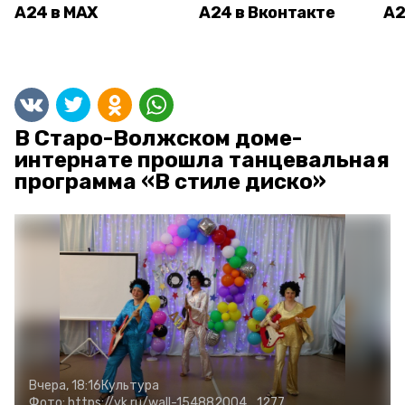
А24 в MAX
А24 в Вконтакте
А2
В Старо-Волжском доме-
интернате прошла танцевальная
программа «В стиле диско»
Вчера, 18:16
Культура
Фото:
https://vk.ru/wall-154882004_1277