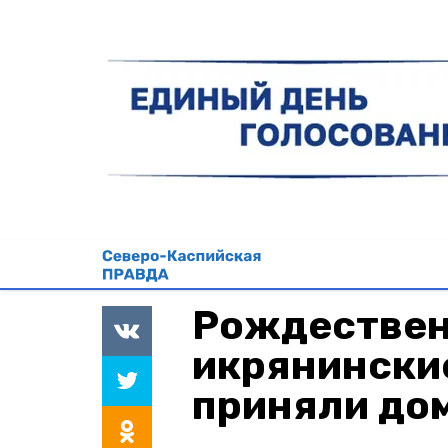
Рождествен
икрянински
приняли до