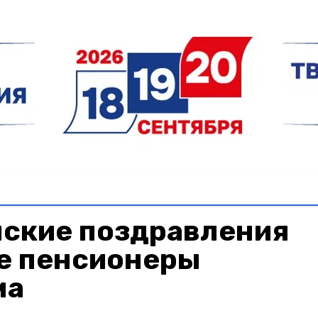
ские поздравления
е пенсионеры
ма