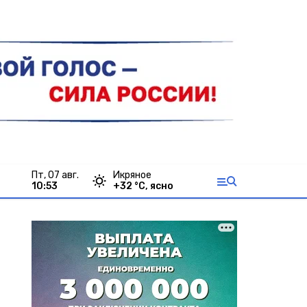
пт, 07 авг.
Икряное
10:53
+
32
°С,
ясно