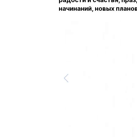
радости и счастья, праз
начинаний, новых плано