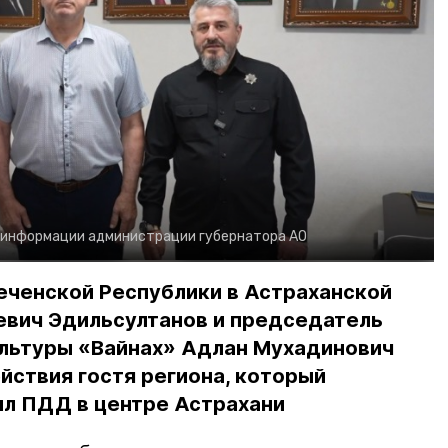
 информации администрации губернатора АО
еченской Республики в Астраханской
евич Эдильсултанов и председатель
льтуры «Вайнах» Адлан Мухадинович
йствия гостя региона, который
л ПДД в центре Астрахани