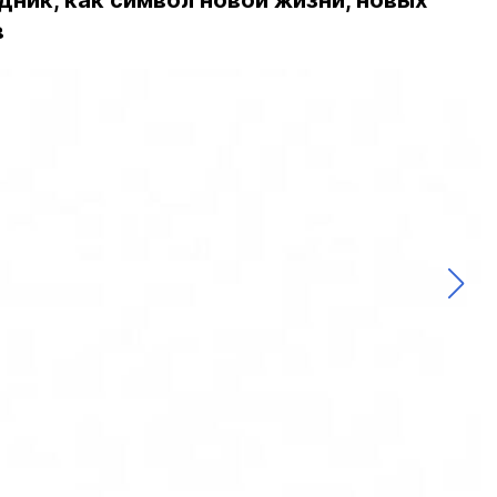
дник, как символ новой жизни, новых
в