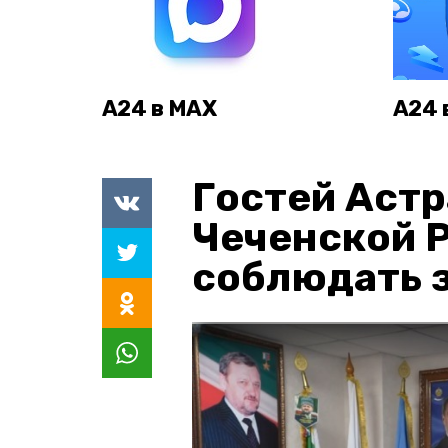
А24 в MAX
А24 
Гостей Астр
Чеченской 
соблюдать з