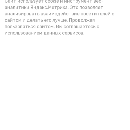
Video
Сайт использует cookie и инструмент веб-
аналитики Яндекс.Метрика. Это позволяет
анализировать взаимодействие посетителей с
сайтом и делать его лучше. Продолжая
Видео: управление пресс-службы и информации
пользоваться сайтом, Вы соглашаетесь с
администрации губернатора АО
использованием данных сервисов.
год единства народов
закон
Подпишись!
А24 в MAX
А24 в Вконтакте
А2