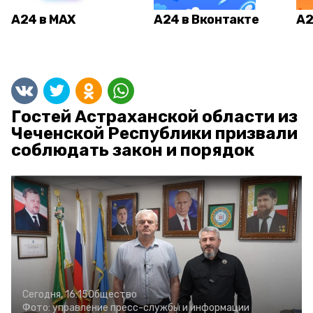
А24 в MAX
А24 в Вконтакте
А2
Гостей Астраханской области из
Чеченской Республики призвали
соблюдать закон и порядок
Сегодня, 16:15
Общество
Фото:
управление пресс-службы и информации