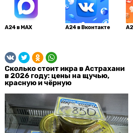
А24 в MAX
А24 в Вконтакте
А2
Сколько стоит икра в Астрахани
в 2026 году: цены на щучью,
красную и чёрную