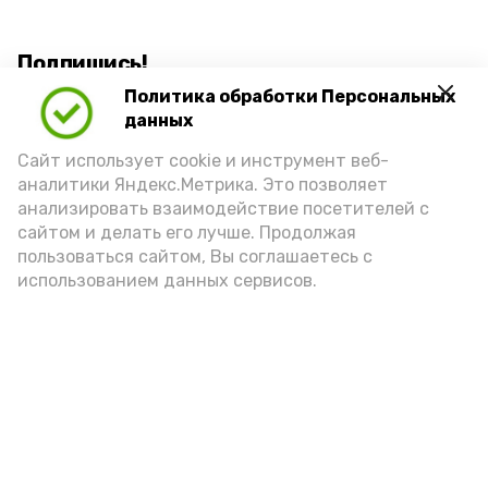
Подпишись!
Политика обработки Персональных
данных
Сайт использует cookie и инструмент веб-
аналитики Яндекс.Метрика. Это позволяет
анализировать взаимодействие посетителей с
А24 в MAX
А24 в Вконтакте
А2
сайтом и делать его лучше. Продолжая
пользоваться сайтом, Вы соглашаетесь с
использованием данных сервисов.
Астраханцам дали алгоритм
действий при ракетной
опасности