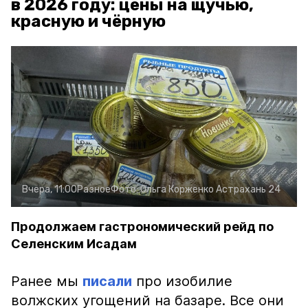
в 2026 году: цены на щучью,
красную и чёрную
Вчера, 11:00
Разное
Фото:
Ольга Корженко
Астрахань 24
Продолжаем гастрономический рейд по
Селенским Исадам
Ранее мы
писали
про изобилие
волжских угощений на базаре. Все они