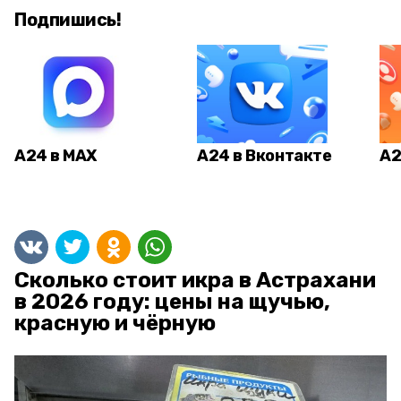
Подпишись!
А24 в MAX
А24 в Вконтакте
А2
Сколько стоит икра в Астрахани
в 2026 году: цены на щучью,
красную и чёрную