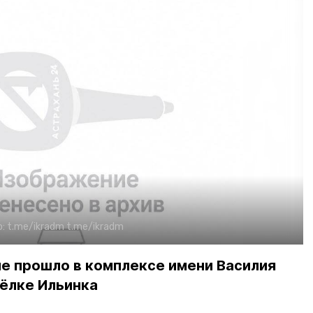
о:
t.me/ikradm
t.me/ikradm
е прошло в комплексе имени Василия
сёлке Ильинка