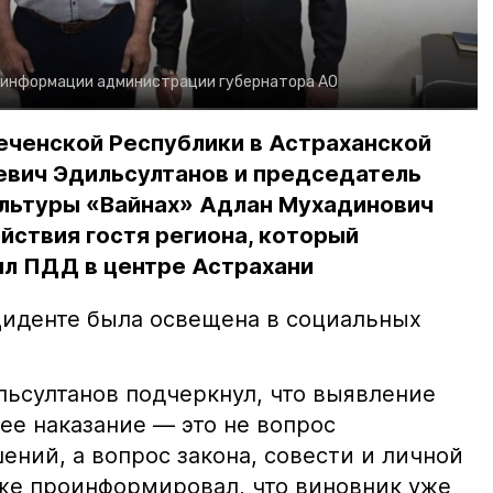
 информации администрации губернатора АО
еченской Республики в Астраханской
евич Эдильсултанов и председатель
льтуры «Вайнах» Адлан Мухадинович
йствия гостя региона, который
л ПДД в центре Астрахани
иденте была освещена в социальных
ьсултанов подчеркнул, что выявление
е наказание — это не вопрос
ний, а вопрос закона, совести и личной
кже проинформировал, что виновник уже