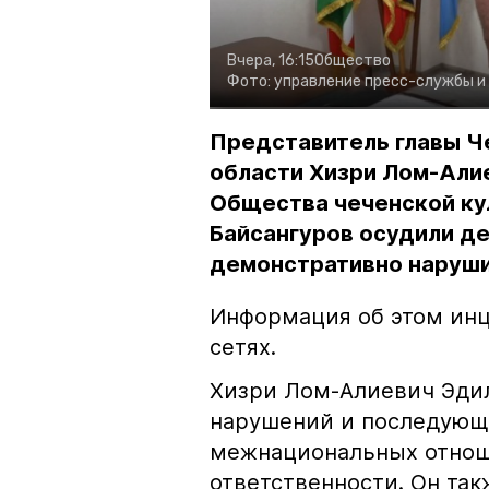
Вчера, 16:15
Общество
Фото:
управление пресс-службы и
Представитель главы Ч
области Хизри Лом-Али
Общества чеченской ку
Байсангуров осудили де
демонстративно наруши
Информация об этом инц
сетях.
Хизри Лом-Алиевич Эдил
нарушений и последующе
межнациональных отноше
ответственности. Он та