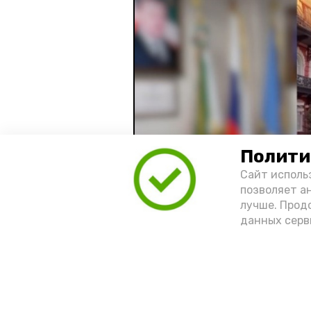
Полити
Сайт исполь
позволяет а
лучше. Прод
данных серв
Видео: управление пресс-службы 
год единства народов
зако