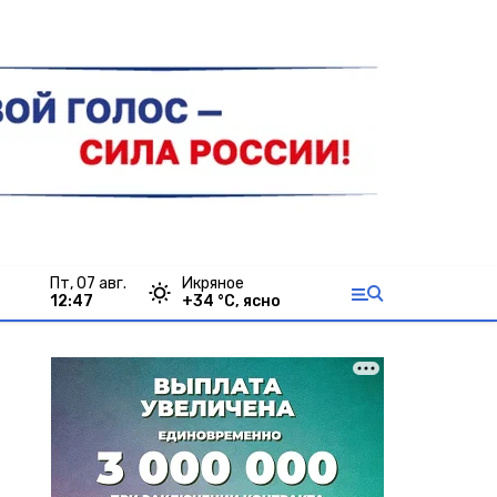
пт, 07 авг.
Икряное
12:47
+
34
°С,
ясно