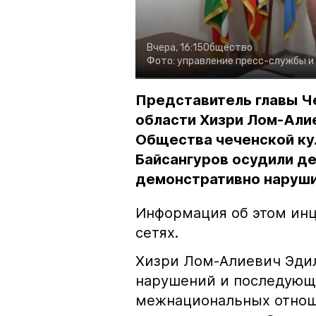
Вчера, 16:15
Общество
Фото:
управление пресс-службы и
Представитель главы Ч
области Хизри Лом-Али
Общества чеченской ку
Байсангуров осудили де
демонстративно наруши
Информация об этом инц
сетях.
Хизри Лом-Алиевич Эдил
нарушений и последующе
межнациональных отноше