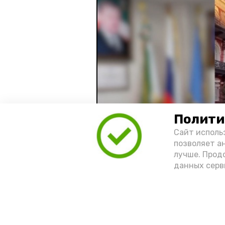
Полити
Сайт исполь
позволяет а
лучше. Прод
данных серв
Видео: управление пресс-службы 
год единства народов
зако