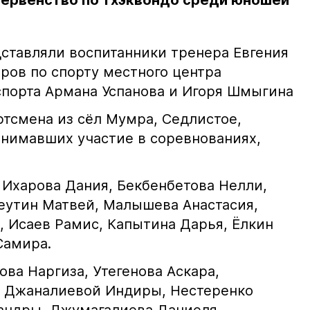
первенство по тхэквондо среди юношей
ставляли воспитанники тренера Евгения
ров по спорту местного центра
спорта Армана Успанова и Игоря Шмыгина
тсмена из сёл Мумра, Седлистое,
нимавших участие в соревнованиях,
 Ихарова Дания, Бекбенбетова Нелли,
еутин Матвей, Малышева Анастасия,
, Исаев Рамис, Капытина Дарья, Ёлкин
Самира.
ва Наргиза, Утегенова Аскара,
, Джаналиевой Индиры, Нестеренко