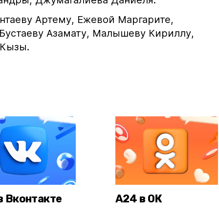
андры, Джумагалиева Даниеля.
нтаеву Артему, Ежевой Маргарите,
Бустаеву Азамату, Малышеву Кириллу,
 Кызы.
в Вконтакте
А24 в ОК