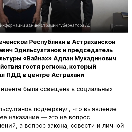
 информации администрации губернатора АО
еченской Республики в Астраханской
евич Эдильсултанов и председатель
льтуры «Вайнах» Адлан Мухадинович
йствия гостя региона, который
л ПДД в центре Астрахани
иденте была освещена в социальных
ьсултанов подчеркнул, что выявление
е наказание — это не вопрос
ний, а вопрос закона, совести и личной