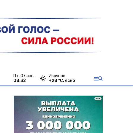
пт, 07 авг.
Икряное
08:32
+
28
°С,
ясно