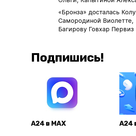
Ольги, Капытиной Алекс
«Бронза» досталась Колу
Самородиной Виолетте, 
Багирову Говхар Первиз
Подпишись!
А24 в MAX
А24 