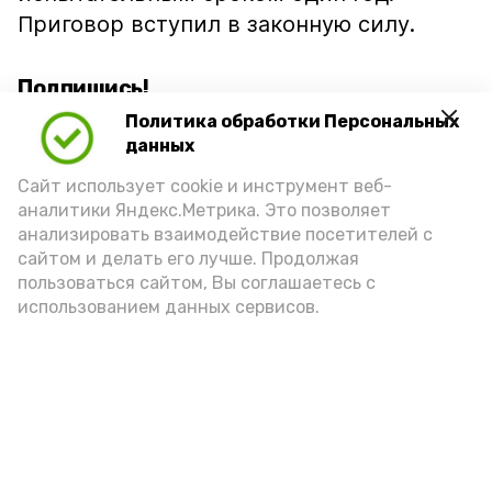
Приговор вступил в законную силу.
Подпишись!
Политика обработки Персональных
данных
Сайт использует cookie и инструмент веб-
аналитики Яндекс.Метрика. Это позволяет
анализировать взаимодействие посетителей с
А24 в MAX
А24 в Вконтакте
А2
сайтом и делать его лучше. Продолжая
пользоваться сайтом, Вы соглашаетесь с
использованием данных сервисов.
Сенатор РФ провёл встречу с
жителями села Мумра