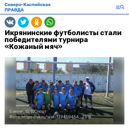
Икрянинские футболисты стали
победителями турнира
«Кожаный мяч»
5 июня , 10:10
Спорт
Фото:
https://vk.ru/wall-139458454_2318