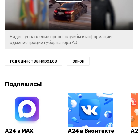
Play
Video
Видео: управление пресс-службы и информации
администрации губернатора АО
год единства народов
закон
Подпишись!
А24 в MAX
А24 в Вконтакте
А2