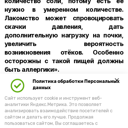
количество соли, потому есть её
нужно в умеренном количестве.
Лакомство может спровоцировать
скачки давления, дать
дополнительную нагрузку на почки,
увеличить вероятность
возникновения отёков. Особенно
осторожны с такой пищей должны
быть аллергики».
Политика обработки Персональных
Для взрослого человека безопасной
данных
порцией икры считается 30-50 граммов
(2-3 ложки). При этом следует обратить
Сайт использует cookie и инструмент веб-
аналитики Яндекс.Метрика. Это позволяет
внимание на хлеб, с которым она
анализировать взаимодействие посетителей с
подаётся: лучше выбирать
сайтом и делать его лучше. Продолжая
цельнозерновой, с мукой грубого
пользоваться сайтом, Вы соглашаетесь с