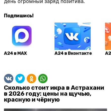
день огромный заряд позитива.
Подпишись!
А24 в MAX
А24 в Вконтакте
А2
Сколько стоит икра в Астрахани
в 2026 году: цены на щучью,
красную и чёрную