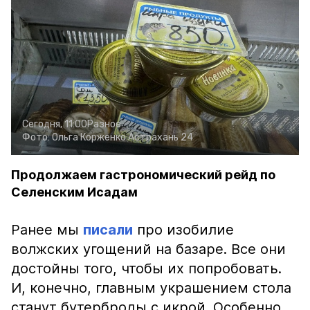
Сегодня, 11:00
Разное
Фото:
Ольга Корженко
Астрахань 24
Продолжаем гастрономический рейд по
Селенским Исадам
Ранее мы
писали
про изобилие
волжских угощений на базаре. Все они
достойны того, чтобы их попробовать.
И, конечно, главным украшением стола
станут бутерброды с икрой. Особенно