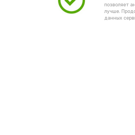
позволяет а
лучше. Прод
данных серв
Новости
Выборы 2022
Общество
Условия предоста
эфирного времен
Спорт
Культура