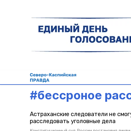
#
бессроное рас
Астраханские следователи не смог
расследовать уголовные дела
Конституционный суд России постановил ликви