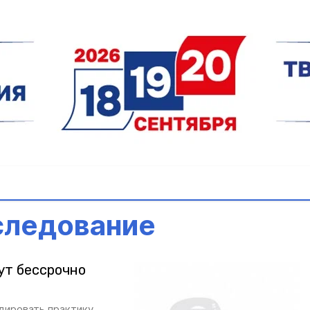
следование
ут бессрочно
дировать практику