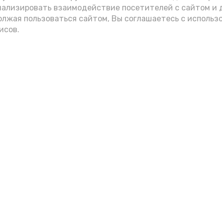
нализировать взаимодействие посетителей с сайтом и 
олжая пользоваться сайтом, Вы соглашаетесь с использ
исов.
Мы в соцсетях
вления
и