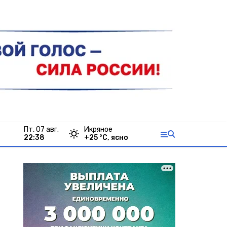
пт, 07 авг.
Икряное
22:38
+
25
°С,
ясно