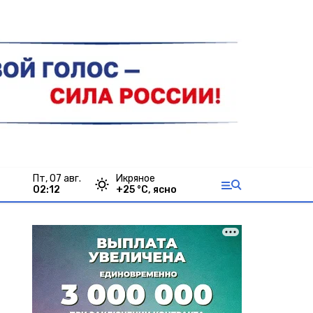
пт, 07 авг.
Икряное
02:12
+
25
°С,
ясно