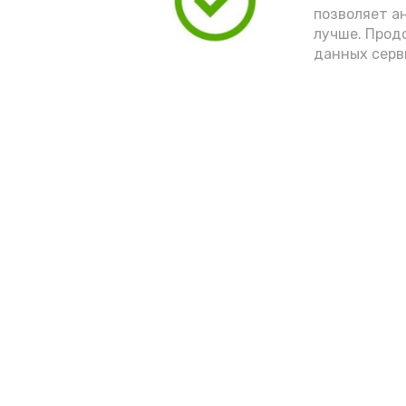
позволяет а
лучше. Прод
данных серв
Новости
Выборы 2022
Общество
Условия предоста
эфирного времен
Спорт
Культура