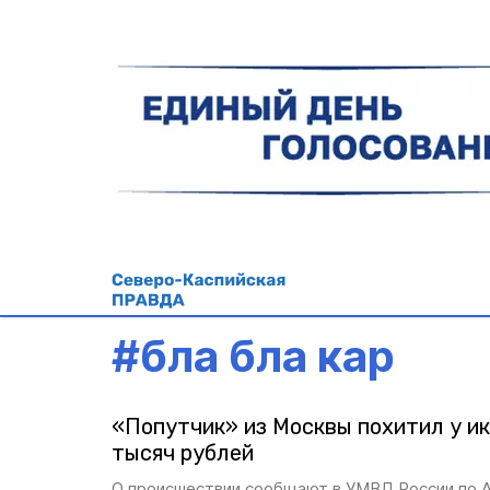
#
бла бла кар
«Попутчик» из Москвы похитил у и
тысяч рублей
О происшествии сообщают в УМВД России по А