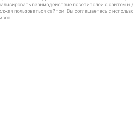
нализировать взаимодействие посетителей с сайтом и 
олжая пользоваться сайтом, Вы соглашаетесь с использ
исов.
Мы в соцсетях
вления
и